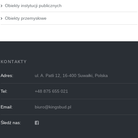
Obiekty instytucji publicznych
Obiekty przemysłowe
KONTAKTY
Adres:
ul. A. Patli 12, 16-400 Suwałki, Polska
Tel:
+48 875 655 021
Email:
biuro@kingsbud.pl
Śledź nas: